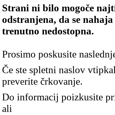
Strani ni bilo mogoče najt
odstranjena, da se nahaja
trenutno nedostopna.
Prosimo poskusite naslednj
Če ste spletni naslov vtipkal
preverite črkovanje.
Do informacij poizkusite pr
ali