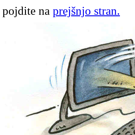
pojdite na
prejšnjo stran.