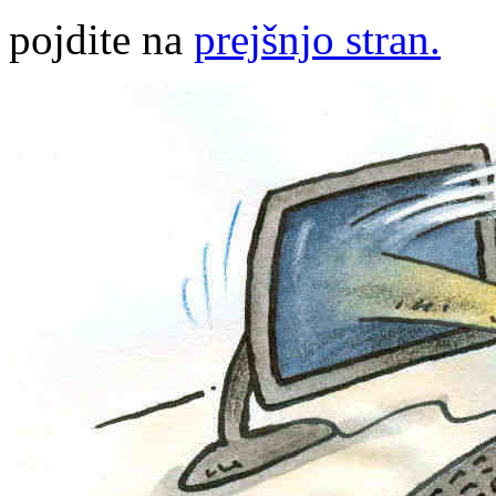
pojdite na
prejšnjo stran.