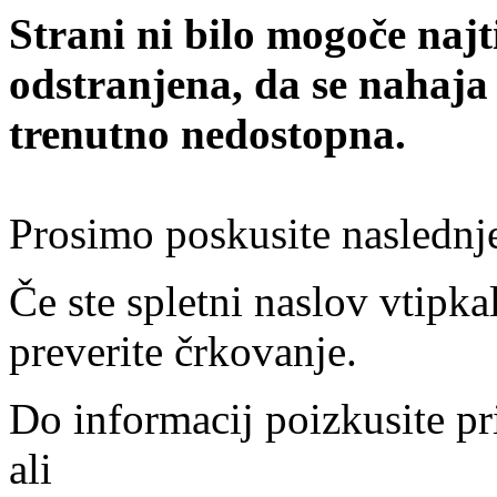
Strani ni bilo mogoče najt
odstranjena, da se nahaja
trenutno nedostopna.
Prosimo poskusite naslednj
Če ste spletni naslov vtipkal
preverite črkovanje.
Do informacij poizkusite pr
ali