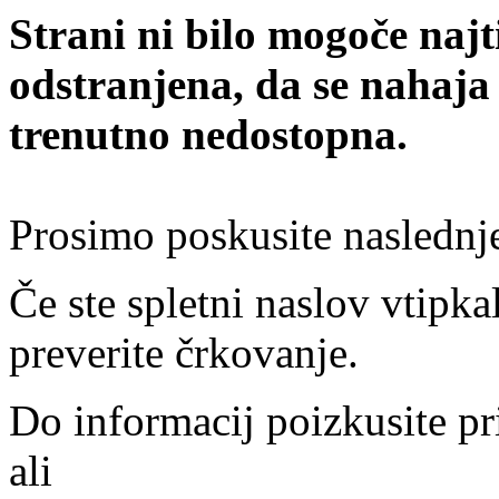
Strani ni bilo mogoče najt
odstranjena, da se nahaja
trenutno nedostopna.
Prosimo poskusite naslednj
Če ste spletni naslov vtipkal
preverite črkovanje.
Do informacij poizkusite pr
ali