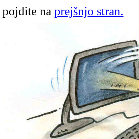
pojdite na
prejšnjo stran.