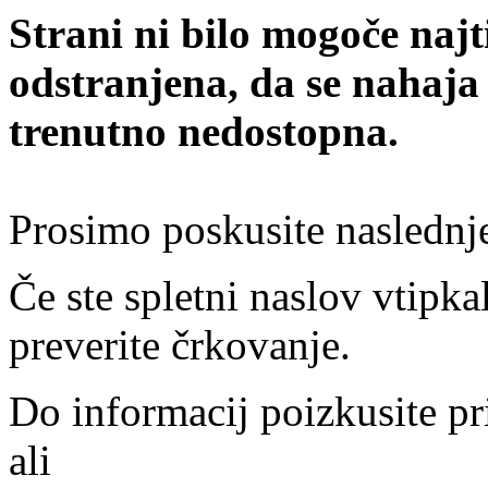
Strani ni bilo mogoče najt
odstranjena, da se nahaja
trenutno nedostopna.
Prosimo poskusite naslednj
Če ste spletni naslov vtipkal
preverite črkovanje.
Do informacij poizkusite pr
ali