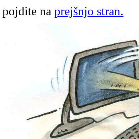
pojdite na
prejšnjo stran.