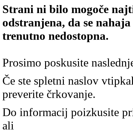
Strani ni bilo mogoče najt
odstranjena, da se nahaja
trenutno nedostopna.
Prosimo poskusite naslednj
Če ste spletni naslov vtipkal
preverite črkovanje.
Do informacij poizkusite pr
ali