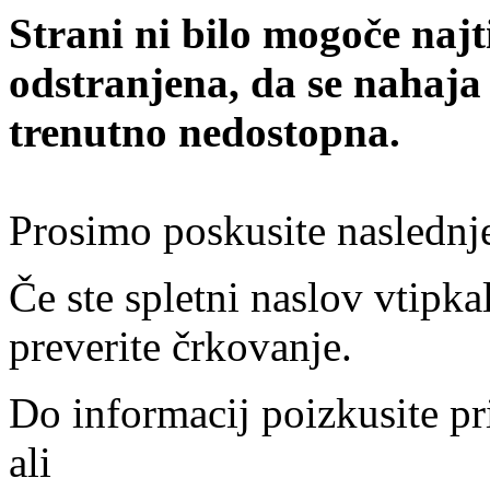
Strani ni bilo mogoče najt
odstranjena, da se nahaja
trenutno nedostopna.
Prosimo poskusite naslednj
Če ste spletni naslov vtipkal
preverite črkovanje.
Do informacij poizkusite pr
ali