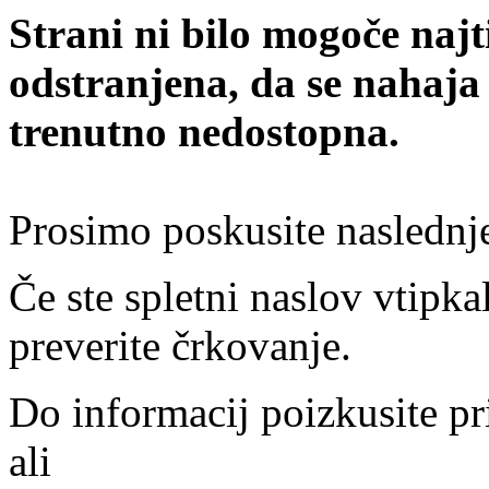
Strani ni bilo mogoče najt
odstranjena, da se nahaja
trenutno nedostopna.
Prosimo poskusite naslednj
Če ste spletni naslov vtipkal
preverite črkovanje.
Do informacij poizkusite pr
ali