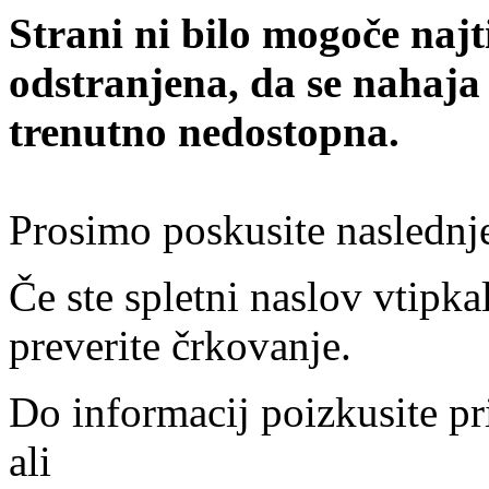
Strani ni bilo mogoče najt
odstranjena, da se nahaja
trenutno nedostopna.
Prosimo poskusite naslednj
Če ste spletni naslov vtipkal
preverite črkovanje.
Do informacij poizkusite pr
ali