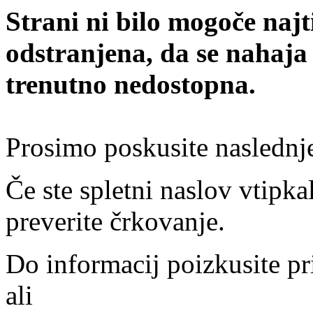
Strani ni bilo mogoče najt
odstranjena, da se nahaja
trenutno nedostopna.
Prosimo poskusite naslednj
Če ste spletni naslov vtipkal
preverite črkovanje.
Do informacij poizkusite pr
ali