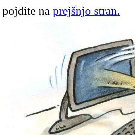
pojdite na
prejšnjo stran.