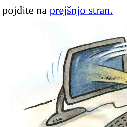
pojdite na
prejšnjo stran.