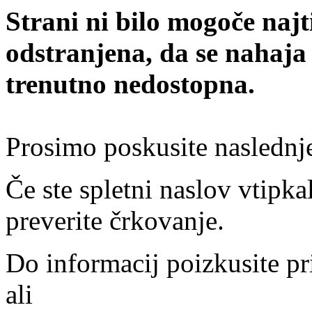
Strani ni bilo mogoče najt
odstranjena, da se nahaja
trenutno nedostopna.
Prosimo poskusite naslednj
Če ste spletni naslov vtipkal
preverite črkovanje.
Do informacij poizkusite pr
ali