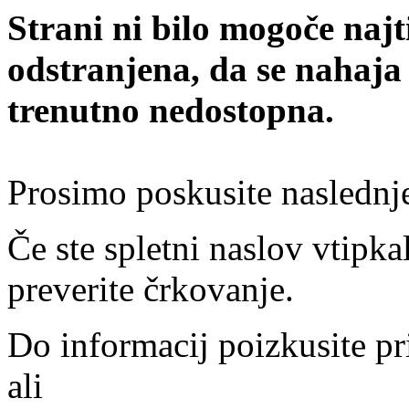
Strani ni bilo mogoče najt
odstranjena, da se nahaja
trenutno nedostopna.
Prosimo poskusite naslednj
Če ste spletni naslov vtipkal
preverite črkovanje.
Do informacij poizkusite pr
ali