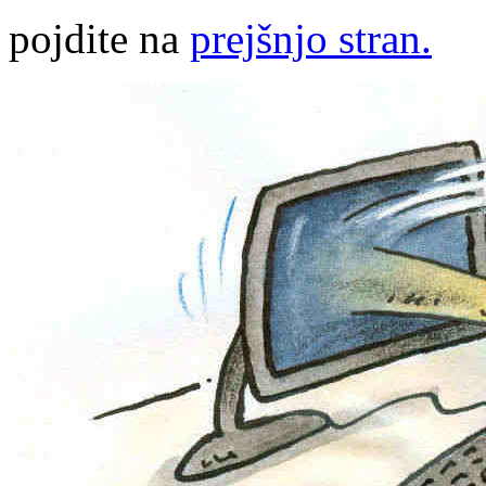
pojdite na
prejšnjo stran.