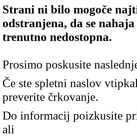
Strani ni bilo mogoče najt
odstranjena, da se nahaja
trenutno nedostopna.
Prosimo poskusite naslednj
Če ste spletni naslov vtipkal
preverite črkovanje.
Do informacij poizkusite pr
ali