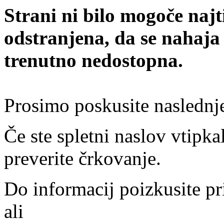
Strani ni bilo mogoče najt
odstranjena, da se nahaja
trenutno nedostopna.
Prosimo poskusite naslednj
Če ste spletni naslov vtipkal
preverite črkovanje.
Do informacij poizkusite pr
ali