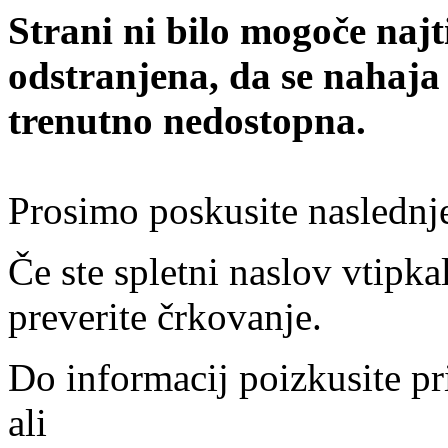
Strani ni bilo mogoče najt
odstranjena, da se nahaja
trenutno nedostopna.
Prosimo poskusite naslednj
Če ste spletni naslov vtipkal
preverite črkovanje.
Do informacij poizkusite pr
ali