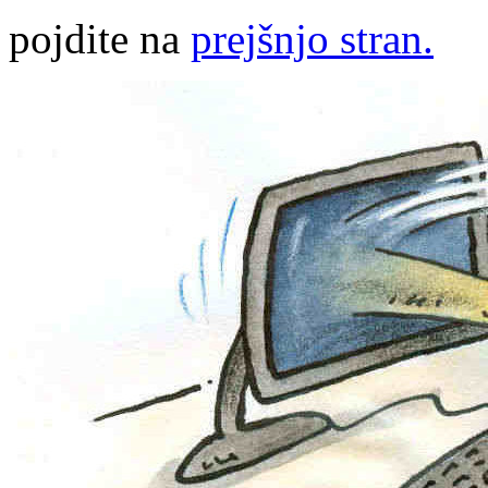
pojdite na
prejšnjo stran.