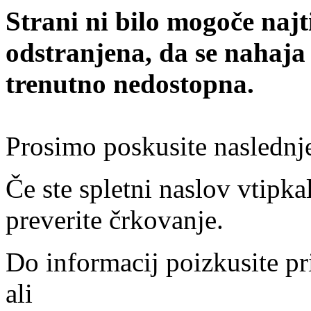
Strani ni bilo mogoče najt
odstranjena, da se nahaja
trenutno nedostopna.
Prosimo poskusite naslednj
Če ste spletni naslov vtipkal
preverite črkovanje.
Do informacij poizkusite pr
ali