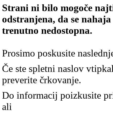
Strani ni bilo mogoče najt
odstranjena, da se nahaja
trenutno nedostopna.
Prosimo poskusite naslednj
Če ste spletni naslov vtipkal
preverite črkovanje.
Do informacij poizkusite pr
ali