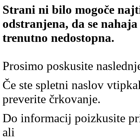
Strani ni bilo mogoče najt
odstranjena, da se nahaja
trenutno nedostopna.
Prosimo poskusite naslednj
Če ste spletni naslov vtipkal
preverite črkovanje.
Do informacij poizkusite pr
ali