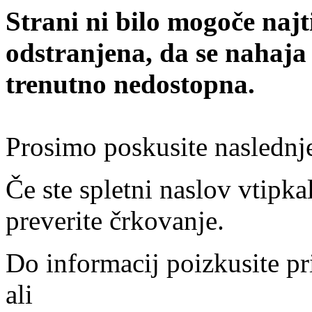
Strani ni bilo mogoče najt
odstranjena, da se nahaja
trenutno nedostopna.
Prosimo poskusite naslednj
Če ste spletni naslov vtipkal
preverite črkovanje.
Do informacij poizkusite pr
ali