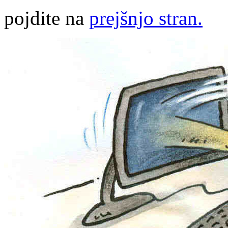
pojdite na
prejšnjo stran.