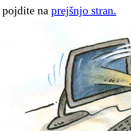
pojdite na
prejšnjo stran.