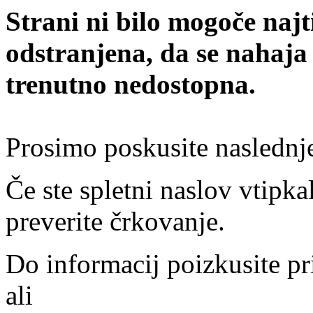
Strani ni bilo mogoče najt
odstranjena, da se nahaja
trenutno nedostopna.
Prosimo poskusite naslednj
Če ste spletni naslov vtipkal
preverite črkovanje.
Do informacij poizkusite pr
ali