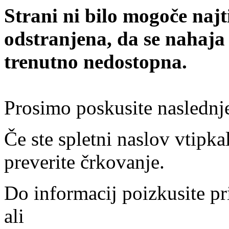
Strani ni bilo mogoče najt
odstranjena, da se nahaja
trenutno nedostopna.
Prosimo poskusite naslednj
Če ste spletni naslov vtipkal
preverite črkovanje.
Do informacij poizkusite pr
ali