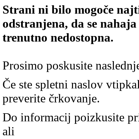
Strani ni bilo mogoče najt
odstranjena, da se nahaja
trenutno nedostopna.
Prosimo poskusite naslednj
Če ste spletni naslov vtipkal
preverite črkovanje.
Do informacij poizkusite pr
ali