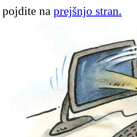
pojdite na
prejšnjo stran.