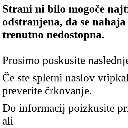
Strani ni bilo mogoče najt
odstranjena, da se nahaja
trenutno nedostopna.
Prosimo poskusite naslednj
Če ste spletni naslov vtipkal
preverite črkovanje.
Do informacij poizkusite pr
ali