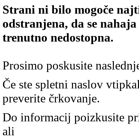
Strani ni bilo mogoče najt
odstranjena, da se nahaja
trenutno nedostopna.
Prosimo poskusite naslednj
Če ste spletni naslov vtipkal
preverite črkovanje.
Do informacij poizkusite pr
ali