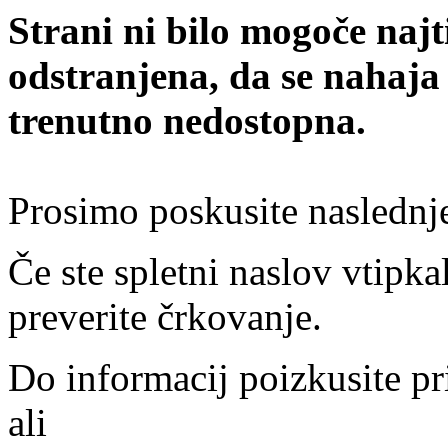
Strani ni bilo mogoče najt
odstranjena, da se nahaja
trenutno nedostopna.
Prosimo poskusite naslednj
Če ste spletni naslov vtipkal
preverite črkovanje.
Do informacij poizkusite pr
ali