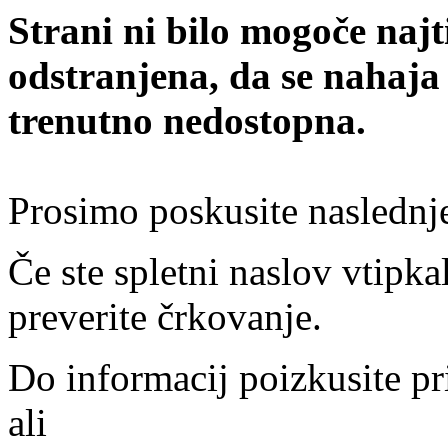
Strani ni bilo mogoče najt
odstranjena, da se nahaja
trenutno nedostopna.
Prosimo poskusite naslednj
Če ste spletni naslov vtipkal
preverite črkovanje.
Do informacij poizkusite pr
ali