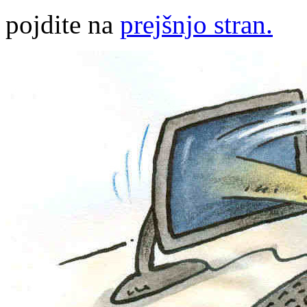
pojdite na
prejšnjo stran.