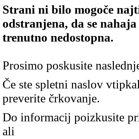
Strani ni bilo mogoče najt
odstranjena, da se nahaja
trenutno nedostopna.
Prosimo poskusite naslednj
Če ste spletni naslov vtipkal
preverite črkovanje.
Do informacij poizkusite pr
ali