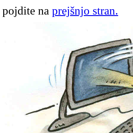
pojdite na
prejšnjo stran.