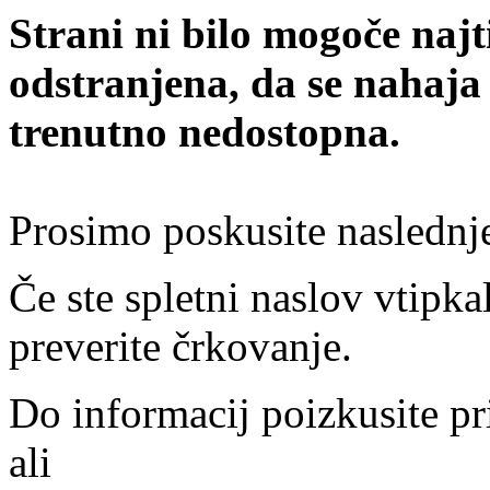
Strani ni bilo mogoče najt
odstranjena, da se nahaja
trenutno nedostopna.
Prosimo poskusite naslednj
Če ste spletni naslov vtipkal
preverite črkovanje.
Do informacij poizkusite pr
ali