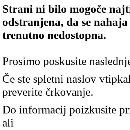
Strani ni bilo mogoče najt
odstranjena, da se nahaja
trenutno nedostopna.
Prosimo poskusite naslednj
Če ste spletni naslov vtipkal
preverite črkovanje.
Do informacij poizkusite pr
ali