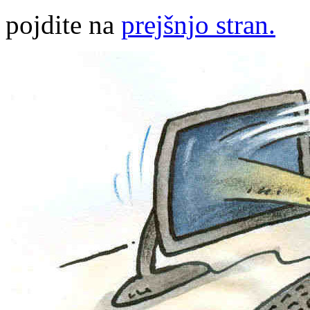
pojdite na
prejšnjo stran.