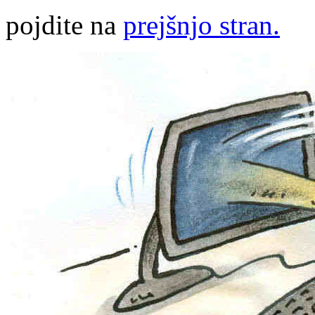
pojdite na
prejšnjo stran.