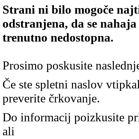
Strani ni bilo mogoče najt
odstranjena, da se nahaja
trenutno nedostopna.
Prosimo poskusite naslednj
Če ste spletni naslov vtipkal
preverite črkovanje.
Do informacij poizkusite pr
ali