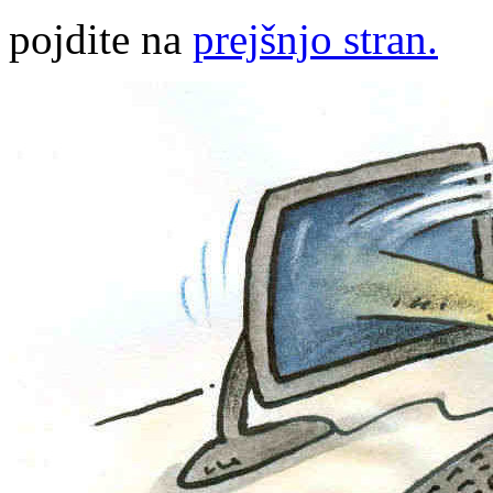
pojdite na
prejšnjo stran.