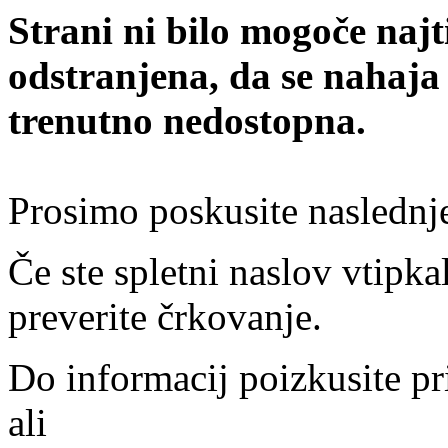
Strani ni bilo mogoče najt
odstranjena, da se nahaja
trenutno nedostopna.
Prosimo poskusite naslednj
Če ste spletni naslov vtipkal
preverite črkovanje.
Do informacij poizkusite pr
ali