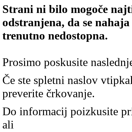
Strani ni bilo mogoče najt
odstranjena, da se nahaja
trenutno nedostopna.
Prosimo poskusite naslednj
Če ste spletni naslov vtipkal
preverite črkovanje.
Do informacij poizkusite pr
ali