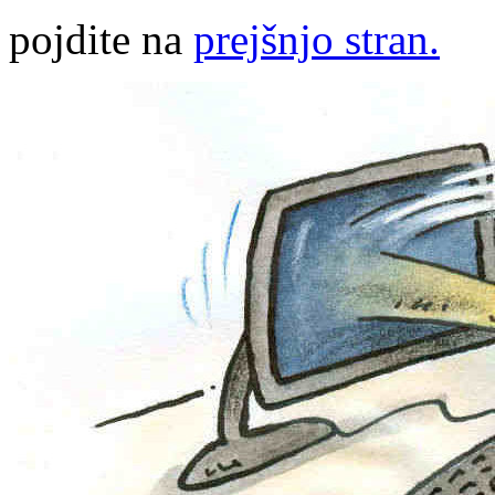
pojdite na
prejšnjo stran.