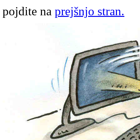
pojdite na
prejšnjo stran.