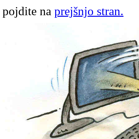
pojdite na
prejšnjo stran.