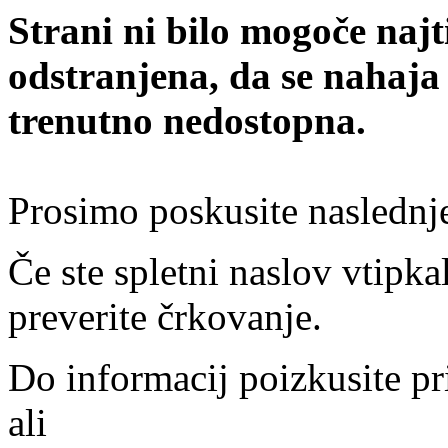
Strani ni bilo mogoče najt
odstranjena, da se nahaja
trenutno nedostopna.
Prosimo poskusite naslednj
Če ste spletni naslov vtipkal
preverite črkovanje.
Do informacij poizkusite pr
ali