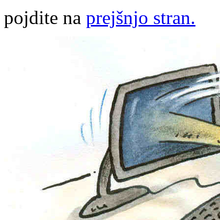
pojdite na
prejšnjo stran.