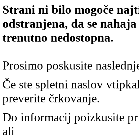
Strani ni bilo mogoče najt
odstranjena, da se nahaja
trenutno nedostopna.
Prosimo poskusite naslednj
Če ste spletni naslov vtipkal
preverite črkovanje.
Do informacij poizkusite pr
ali