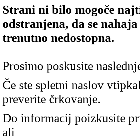
Strani ni bilo mogoče najt
odstranjena, da se nahaja
trenutno nedostopna.
Prosimo poskusite naslednj
Če ste spletni naslov vtipkal
preverite črkovanje.
Do informacij poizkusite pr
ali