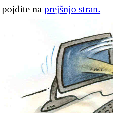
pojdite na
prejšnjo stran.