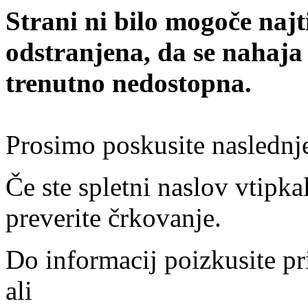
Strani ni bilo mogoče najt
odstranjena, da se nahaja
trenutno nedostopna.
Prosimo poskusite naslednj
Če ste spletni naslov vtipkal
preverite črkovanje.
Do informacij poizkusite pr
ali