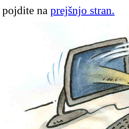
pojdite na
prejšnjo stran.