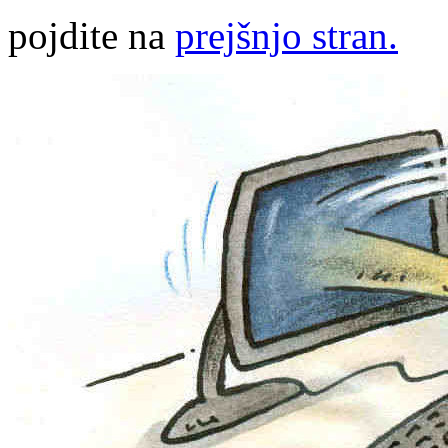
pojdite na
prejšnjo stran.