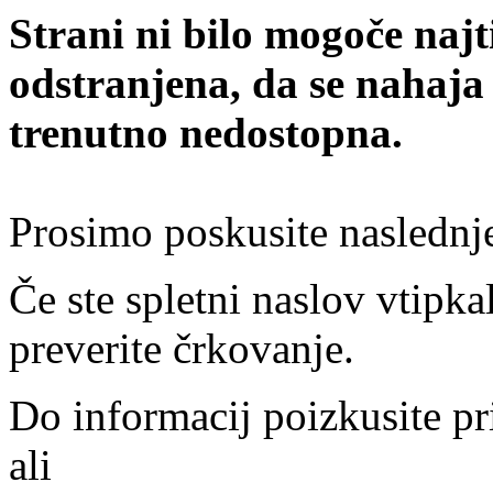
Strani ni bilo mogoče najt
odstranjena, da se nahaja
trenutno nedostopna.
Prosimo poskusite naslednj
Če ste spletni naslov vtipkal
preverite črkovanje.
Do informacij poizkusite pr
ali