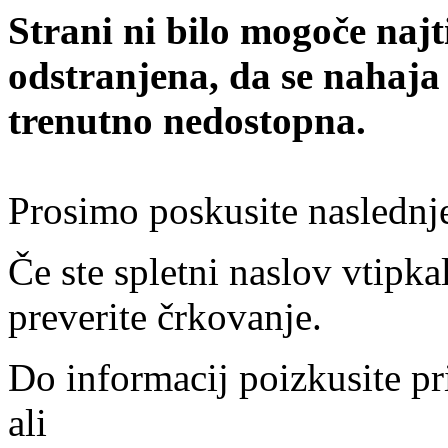
Strani ni bilo mogoče najt
odstranjena, da se nahaja
trenutno nedostopna.
Prosimo poskusite naslednj
Če ste spletni naslov vtipkal
preverite črkovanje.
Do informacij poizkusite pr
ali