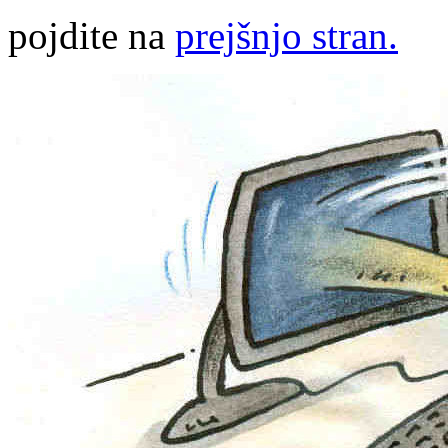
pojdite na
prejšnjo stran.