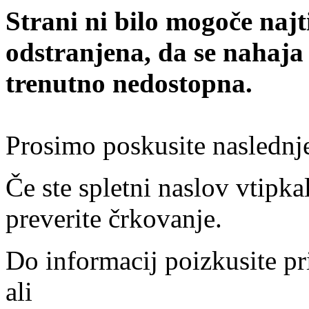
Strani ni bilo mogoče najt
odstranjena, da se nahaja
trenutno nedostopna.
Prosimo poskusite naslednj
Če ste spletni naslov vtipkal
preverite črkovanje.
Do informacij poizkusite pr
ali