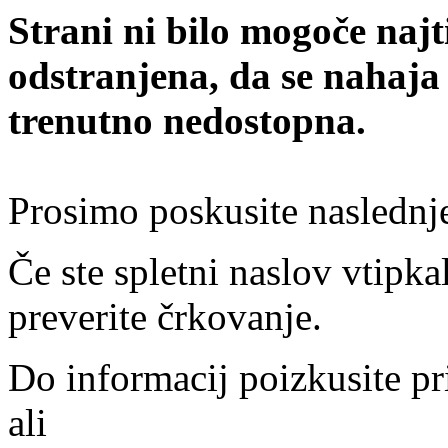
Strani ni bilo mogoče najt
odstranjena, da se nahaja
trenutno nedostopna.
Prosimo poskusite naslednj
Če ste spletni naslov vtipkal
preverite črkovanje.
Do informacij poizkusite pr
ali