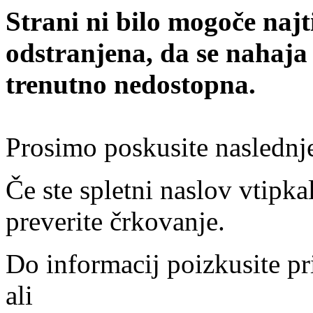
Strani ni bilo mogoče najt
odstranjena, da se nahaja
trenutno nedostopna.
Prosimo poskusite naslednj
Če ste spletni naslov vtipkal
preverite črkovanje.
Do informacij poizkusite pr
ali