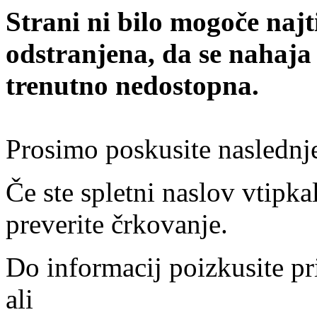
Strani ni bilo mogoče najt
odstranjena, da se nahaja
trenutno nedostopna.
Prosimo poskusite naslednj
Če ste spletni naslov vtipkal
preverite črkovanje.
Do informacij poizkusite pr
ali