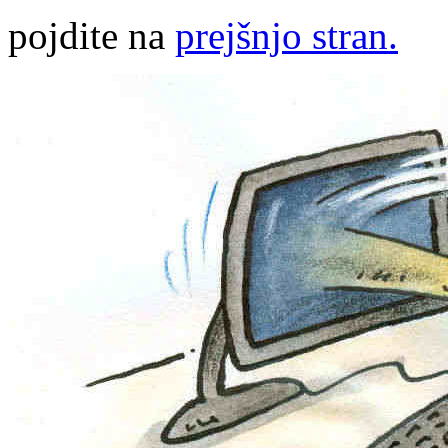
pojdite na
prejšnjo stran.