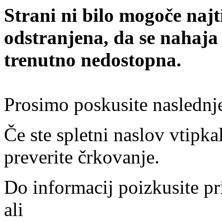
Strani ni bilo mogoče najt
odstranjena, da se nahaja
trenutno nedostopna.
Prosimo poskusite naslednj
Če ste spletni naslov vtipkal
preverite črkovanje.
Do informacij poizkusite pr
ali