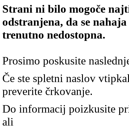
Strani ni bilo mogoče najt
odstranjena, da se nahaja
trenutno nedostopna.
Prosimo poskusite naslednj
Če ste spletni naslov vtipkal
preverite črkovanje.
Do informacij poizkusite pr
ali