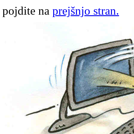
pojdite na
prejšnjo stran.