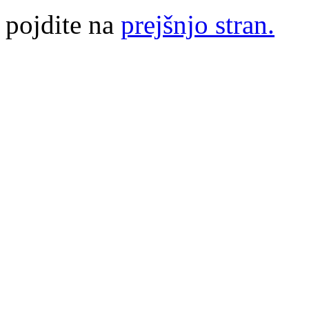
pojdite na
prejšnjo stran.