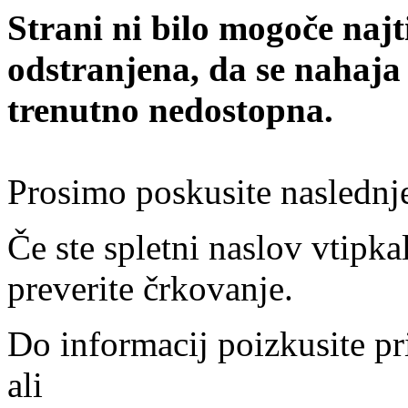
Strani ni bilo mogoče najt
odstranjena, da se nahaja
trenutno nedostopna.
Prosimo poskusite naslednj
Če ste spletni naslov vtipkal
preverite črkovanje.
Do informacij poizkusite pr
ali