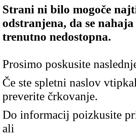
Strani ni bilo mogoče najt
odstranjena, da se nahaja
trenutno nedostopna.
Prosimo poskusite naslednj
Če ste spletni naslov vtipkal
preverite črkovanje.
Do informacij poizkusite pr
ali