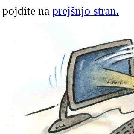
pojdite na
prejšnjo stran.