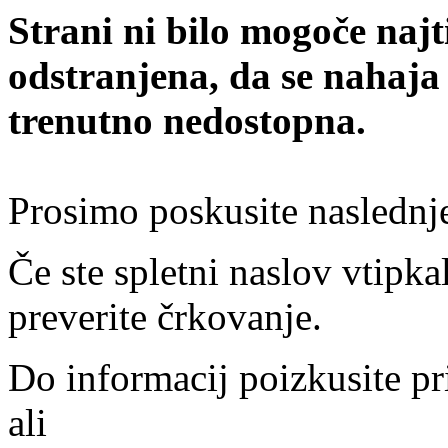
Strani ni bilo mogoče najt
odstranjena, da se nahaja
trenutno nedostopna.
Prosimo poskusite naslednj
Če ste spletni naslov vtipkal
preverite črkovanje.
Do informacij poizkusite pr
ali