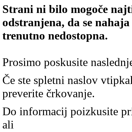
Strani ni bilo mogoče najt
odstranjena, da se nahaja
trenutno nedostopna.
Prosimo poskusite naslednj
Če ste spletni naslov vtipkal
preverite črkovanje.
Do informacij poizkusite pr
ali