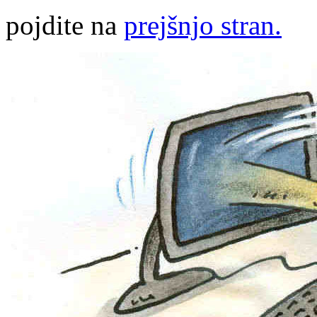
pojdite na
prejšnjo stran.