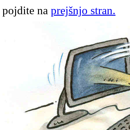
pojdite na
prejšnjo stran.