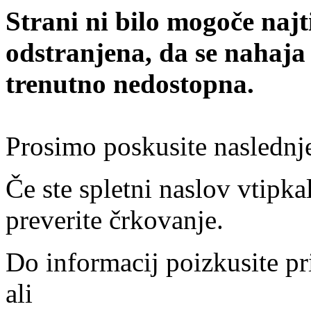
Strani ni bilo mogoče najt
odstranjena, da se nahaja
trenutno nedostopna.
Prosimo poskusite naslednj
Če ste spletni naslov vtipkal
preverite črkovanje.
Do informacij poizkusite pr
ali