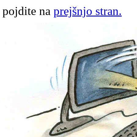
pojdite na
prejšnjo stran.