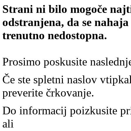
Strani ni bilo mogoče najt
odstranjena, da se nahaja
trenutno nedostopna.
Prosimo poskusite naslednj
Če ste spletni naslov vtipkal
preverite črkovanje.
Do informacij poizkusite pr
ali